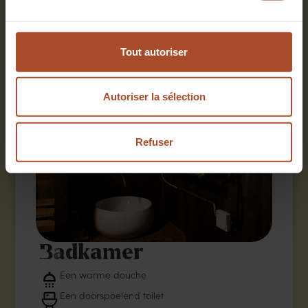
olijfolie, azijn, suiker, gemalen koffie, thee en
chocoladepoeder
Tout autoriser
Autoriser la sélection
Refuser
Badkamer
Een warme douche
Een doorspoelend toilet