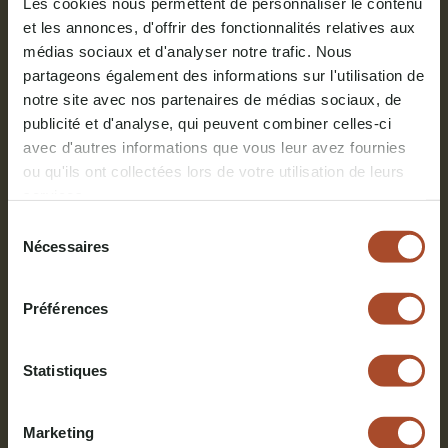
Les cookies nous permettent de personnaliser le contenu
et les annonces, d'offrir des fonctionnalités relatives aux
médias sociaux et d'analyser notre trafic. Nous
partageons également des informations sur l'utilisation de
notre site avec nos partenaires de médias sociaux, de
publicité et d'analyse, qui peuvent combiner celles-ci
avec d'autres informations que vous leur avez fournies
ou qu'ils ont collectées lors de votre utilisation de leurs
services.
Sélection
Keuken
Nécessaires
du
consentement
Een gasfornuis en een milieuvriendelijke koelkast
Préférences
Een gootsteen met koud en drinkbaar water
Pannen, potten, ketels en andere benodigde
keukengerei om te koken
Statistiques
Bekers, borden, (wijn)glazen, bestek,
afwasmiddel, een spons en een theedoek
Marketing
Essentiële ingrediënten om te koken: zout, peper,