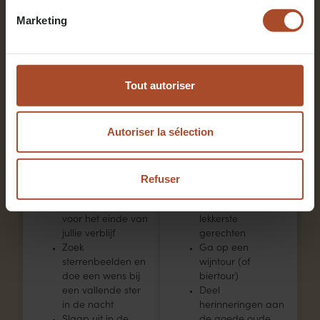
Marketing
Tout autoriser
Samen
Genot
chillen
zoeken
Autoriser la sélection
Kom tot rust in de
Hef het glas op
privé hot tub op
het terras en vier
het terras van jullie
jullie mijlpalen in
cabin
stijl
Refuser
Begin een puzzel
Kook om de beurt
en maak hem af
en ontdek jullie
voor het einde van
lekkerste
jullie verblijf
gerechten
Zoek
Ga op een
sterrenbeelden en
wijntour (of
doe een wens bij
biertour)
een vallende ster
Deel
in de nacht
herinneringen aan
Slaap uit in de
de goede oude