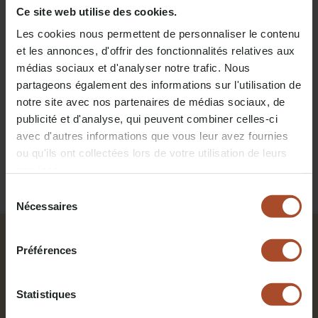
mei 2026
Ce site web utilise des cookies.
Forest Village Les Ardennes
Les cookies nous permettent de personnaliser le contenu
We waren vooral erg te spreken
et les annonces, d'offrir des fonctionnalités relatives aux
over het milieuvriendelijke
médias sociaux et d'analyser notre trafic. Nous
concept, het comfortabele
beddengoed en de hot tub. Het
partageons également des informations sur l'utilisation de
gevoel even helemaal los te
notre site avec nos partenaires de médias sociaux, de
komen van het dagelijkse leven
publicité et d'analyse, qui peuvent combiner celles-ci
was precies wat we zochten.
avec d'autres informations que vous leur avez fournies
Magda
ou qu'ils ont collectées lors de votre utilisation de leurs
services.
Sélection
Nécessaires
du
consentement
Haal het beste uit jullie
Préférences
weekendje weg met vrienden
Statistiques