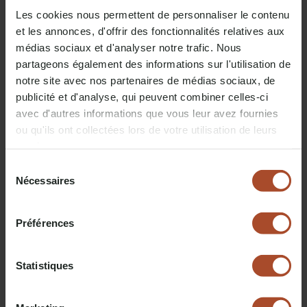
Openingsdagen en -uren voor 2025
:
Les cookies nous permettent de personnaliser le contenu
et les annonces, d'offrir des fonctionnalités relatives aux
médias sociaux et d'analyser notre trafic. Nous
De markt loopt van
25 November tot 29 December 2025
.
partageons également des informations sur l'utilisation de
Maandag t/m donderdag: 11:00 tot 19:00 uur.
Vrijdag, zaterdag en zondag: 10:00 tot 20:00 uur.
notre site avec nos partenaires de médias sociaux, de
publicité et d'analyse, qui peuvent combiner celles-ci
avec d'autres informations que vous leur avez fournies
ou qu'ils ont collectées lors de votre utilisation de leurs
services.
Sélection
Nécessaires
Kerstmarkt van
du
consentement
Kaysersberg
Préférences
De
kerstmarkt van Kaysersberg
is een van de meest
authentieke en pittoreske markten van Elzas, gelegen in een
Statistiques
charmant middeleeuws dorp. Deze kleine maar geliefde
markt vindt plaats in het hart van de oude stad van
Kaysersberg, omringd door geplaveide straatjes en