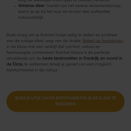
dag de feestelijke kraampjes te hebben verkend.
Winterse sfeer
: Geniet van het serene winterlandschap,
warm je op bij het vuur en ervaar een authentiek
natuurverblijf.
Boek vroeg om je Nutchel huisje veilig te stellen en profiteer
van de rustige sfeer, weg van de drukte.
Beleef de feestdagen
in de Elzas met een verblijf dat comfort, natuur en
feestvreugde combineert. Nutchel Alsace is de perfecte
uitvalsbasis om de
beste kerstmarkten in Frankrijk, en vooral in
de Elzas,
te verkennen terwijl je geniet van een magisch
toevluchtsoord in de natuur.
BOEK JE UITJE OM DE KERSTMARKTEN IN DE ELZAS TE
BEZOEKEN