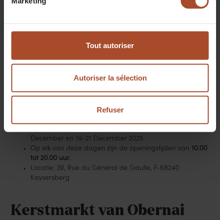
Marketing
vakwerkhuizen. De nadruk ligt op traditionele, handgemaakte
artikelen, met kraampjes met aardewerk, houtwerk, glaskunst
en feestelijke decoraties. De markt straalt een intieme,
ouderwetse charme uit, met lokale hapjes en drankjes zoals
glühwein en bredele koekjes die bijdragen aan het
Tout autoriser
vakantiegevoel.
Autoriser la sélection
Openingsdagen en -uren voor 2025:
Refuser
De markt is open tijdens vier adventsweekenden: Vrijdag
t/m zondag op 28-30 November, 5-7 December, 12-14
December en 19-21 December 2025.
Op elk van deze dagen zijn de openingstijden van
10.00
tot 20.00 uur.
Locatie: 39, Rue du Général de Gaulle, F-68240
Kaysersberg
Kerstmarkt van Obernai