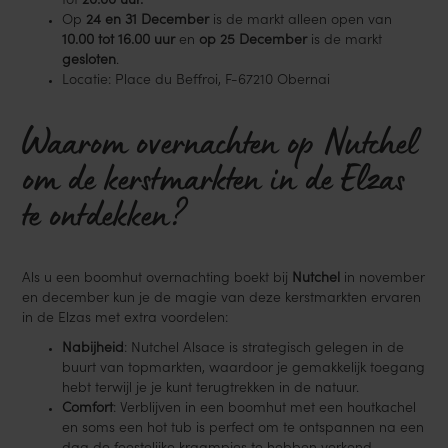
tot
20:00 uur.
Op
24 en 31 December
is de markt alleen open van
10.00 tot 16.00 uur
en
op 25 December
is de markt
gesloten
.
Locatie: Place du Beffroi, F-67210 Obernai
Waarom overnachten op Nutchel
om de kerstmarkten in de Elzas
te ontdekken?
Als u een boomhut overnachting boekt bij
Nutchel
in november
en december kun je de magie van deze kerstmarkten ervaren
in de Elzas met extra voordelen:
Nabijheid
: Nutchel Alsace is strategisch gelegen in de
buurt van topmarkten, waardoor je gemakkelijk toegang
hebt terwijl je je kunt terugtrekken in de natuur.
Comfort
: Verblijven in een boomhut met een houtkachel
en soms een hot tub is perfect om te ontspannen na een