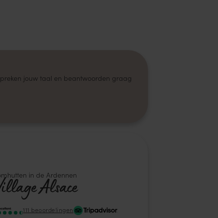
e spreken jouw taal en beantwoorden graag
Village Alsace
111 beoordelingen