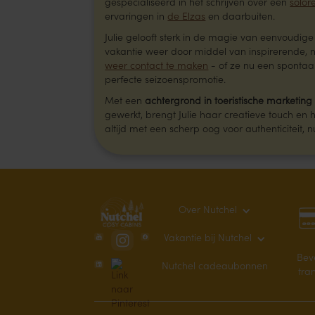
gespecialiseerd in het schrijven over een
solore
ervaringen in
de Elzas
en daarbuiten.
Julie gelooft sterk in de magie van eenvoudi
vakantie weer door middel van inspirerende, n
weer contact te maken
- of ze nu een spontaa
perfecte seizoenspromotie.
Met een
achtergrond in toeristische marketing
gewerkt, brengt Julie haar creatieve touch en h
altijd met een scherp oog voor authenticiteit, n
Over Nutchel
Vakantie bij Nutchel
Bev
Nutchel cadeaubonnen
tra