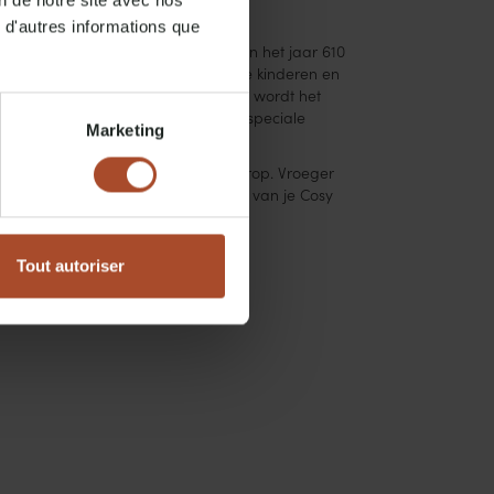
on de notre site avec nos
 d'autres informations que
onden door een Italiaanse monnik in het jaar 610
op de gekruiste armen van biddende kinderen en
f Zwitserse traditie en tegenwoordig wordt het
r kunnen ook worden aangevuld met speciale
Marketing
bakje geserveerd met basterdsuiker erop. Vroeger
cht er van te snacken op het terras van je Cosy
Tout autoriser