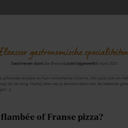
Elzasser gastronomische specialiteite
Geschreven door
Julie Bressot
Laatst bijgewerkt:
8 April 2025
de pittoreske dorpjes en hun romantische charme. Het gaat ook om he
t oog als de tong. Hierbij laten we je kennismaken met de lekkerste gere
o! :-)
flambée of Franse pizza?