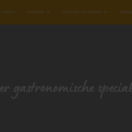
y Cabins
Inspiratie
Ervaring met Nutchel
Cadea
er gastronomische special