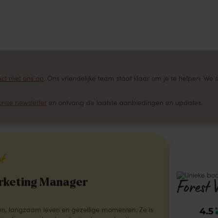
act met ons op
. Ons vriendelijke team staat klaar om je te helpen. W
onze newsletter
en ontvang de laatste aanbiedingen en updates.
ot
rketing Manager
Forest 
gen, langzaam leven en gezellige momenten. Ze is