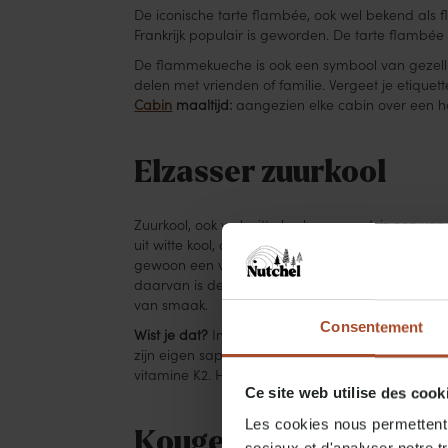
De iconische tarte flambée, ook wel bekend als f
Frankrijk populair is geworden. De tarte flambée
De flammekueche is ook een symbool van gezelli
delen met vrienden of familie. Vergeet je etique
Cabin
maaltijd:
aangezien elke cabin over een ho
Elzasser zuurkool
Zuurkool, ook wel witte kool genoemd, is een van
uit witte kool, aardappelen en een paar varkensvl
gewoon een van de vele traditionele Elzasser res
daarvan is de Beierse stijl, die je misschien wel 
van smaak.
Consentement
Wist je dat?
In de 16e eeuw begonnen de Germanen
zijn eigen sap, en de suikers in de kool verand
vitamine K2. Het eten van zuurkool kan je helpen 
Ce site web utilise des cook
Les cookies nous permettent d
Kougelhopf of Pretze