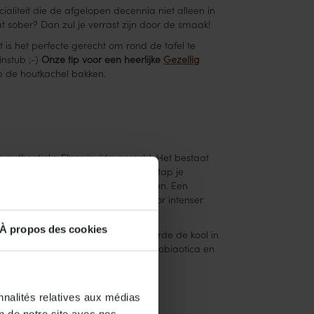
aliteit die de afgelopen decennia niet alleen in
t sober? Dan zul je verrast zijn door de smaak!
s het perfecte gerecht om rond de tafel te
instub ;-)
Onze tip voor een heerlijke
Gezellig
p de houtkachel bakken.
e authentieke Elzas in één gerecht. Het bestaat
rij groot, dus als je honger hebt, stap je
ende manieren om zuurkool te serveren. Een
as, is meestal minder zoet en daardoor intenser
À propos des cookies
roente te halen. Daarna fermenteerde de kool in
svoordelen zoals het leveren van probiaotica en
nnalités relatives aux médias