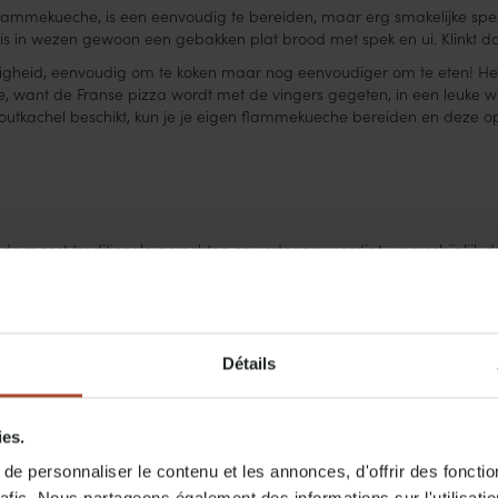
lammekueche, is een eenvoudig te bereiden, maar erg smakelijke speci
 is in wezen gewoon een gebakken plat brood met spek en ui. Klinkt da
gheid, eenvoudig om te koken maar nog eenvoudiger om te eten! Het i
tte, want de Franse pizza wordt met de vingers gegeten, in een leuke w
utkachel beschikt, kun je je eigen flammekueche bereiden en deze o
 de meest traditionele gerechten en vertegenwoordigt waarschijnlijk d
eesopties zoals gerookt spek, ham en worstjes. De porties zijn meestal v
taurants binnen en krijg je zeker je buik gevuld! Er bestaan verschill
kent. Maar de traditionele Duitse zuurkool, die je kunt vinden in de Elz
Détails
 witte kool te drogen en te pekelen met zout om het water uit de g
erden in melkzuur, dat vandaag de dag scoort met zijn vele gezondheid
je immuunsysteem te versterken of je spijsvertering te verbeteren.
ies.
e personnaliser le contenu et les annonces, d'offrir des fonctio
l?