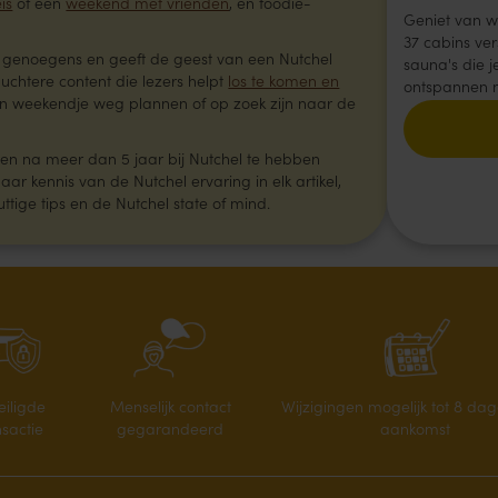
is
of een
weekend met vrienden
, en foodie-
Geniet van we
37 cabins ver
ge genoegens en geeft de geest van een Nutchel
sauna's die j
uchtere content die lezers helpt
los te komen en
ontspannen n
n weekendje weg plannen of op zoek zijn naar de
en na meer dan 5 jaar bij Nutchel te hebben
aar kennis van de Nutchel ervaring in elk artikel,
uttige tips en de Nutchel state of mind.
eiligde
Menselijk contact
Wijzigingen mogelijk tot 8 da
nsactie
gegarandeerd
aankomst