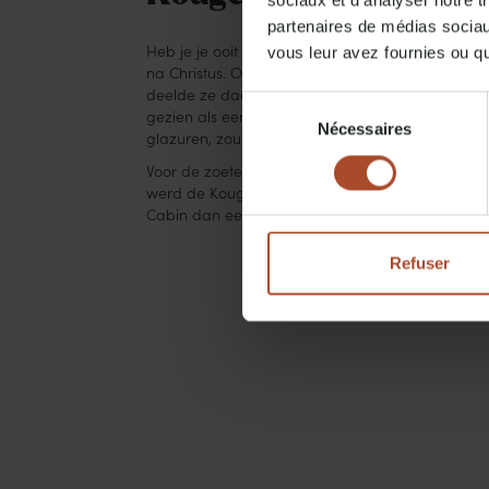
sociaux et d'analyser notre t
partenaires de médias sociaux
vous leur avez fournies ou qu'
Heb je je ooit afgevraagd hoe de Pretzel aan zi
na Christus. Om jonge kinderen te belonen voor
deelde ze daarna uit aan de leerlingen. In de loo
Sélection
gezien als een integraal onderdeel van
de lokal
Nécessaires
du
glazuren, zoutkristallen, kaneel of suiker.
consentement
Voor de zoete liefhebbers onder ons is de klassi
werd de Kouglhopf altijd gezien als een prestige
Cabin dan een stuk van een sweet Kouglhopf of 
Refuser