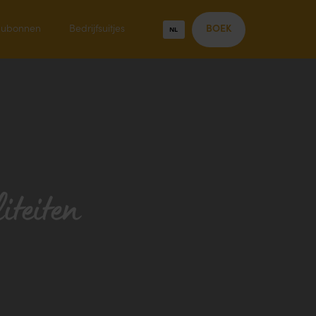
ubonnen
Bedrijfsuitjes
NL
BOEK
iteiten