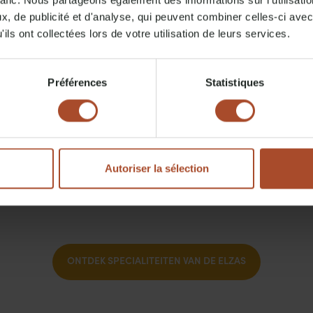
rafic. Nous partageons également des informations sur l'utilisati
, de publicité et d'analyse, qui peuvent combiner celles-ci avec
ils ont collectées lors de votre utilisation de leurs services.
jn vorm komt? Volgens een legende werd de smakelijke traktatie uitgev
 het leren van hun gebeden, vouwde hij stroken brooddeeg die leken 
p der tijd is de krakeling altijd geassocieerd geweest met de Duitse o
e keuken
. Pretzels zijn verkrijgbaar met hun traditionele smaak, maa
Préférences
Statistiques
eke Kouglhopf misschien de betere optie. Het is een gist- of biscuitge
gebakje. Wat is er lekkerder om na een lange wandeling in de buitenlu
een zoute Pretzel?
Autoriser la sélection
ONTDEK SPECIALITEITEN VAN DE ELZAS